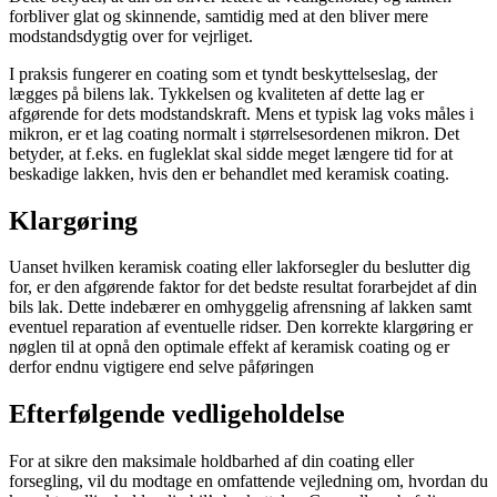
forbliver glat og skinnende, samtidig med at den bliver mere
modstandsdygtig over for vejrliget.
I praksis fungerer en coating som et tyndt beskyttelseslag, der
lægges på bilens lak. Tykkelsen og kvaliteten af dette lag er
afgørende for dets modstandskraft. Mens et typisk lag voks måles i
mikron, er et lag coating normalt i størrelsesordenen mikron. Det
betyder, at f.eks. en fugleklat skal sidde meget længere tid for at
beskadige lakken, hvis den er behandlet med keramisk coating.
Klargøring
Uanset hvilken keramisk coating eller lakforsegler du beslutter dig
for, er den afgørende faktor for det bedste resultat forarbejdet af din
bils lak. Dette indebærer en omhyggelig afrensning af lakken samt
eventuel reparation af eventuelle ridser. Den korrekte klargøring er
nøglen til at opnå den optimale effekt af keramisk coating og er
derfor endnu vigtigere end selve påføringen
Efterfølgende vedligeholdelse
For at sikre den maksimale holdbarhed af din coating eller
forsegling, vil du modtage en omfattende vejledning om, hvordan du