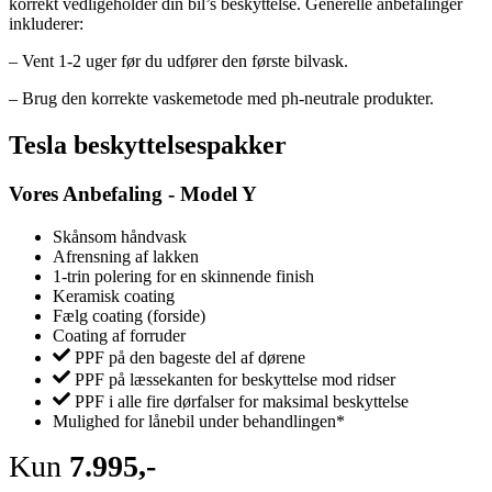
korrekt vedligeholder din bil’s beskyttelse. Generelle anbefalinger
inkluderer:
– Vent 1-2 uger før du udfører den første bilvask.
– Brug den korrekte vaskemetode med ph-neutrale produkter.
Tesla beskyttelsespakker
Vores Anbefaling - Model Y
Skånsom håndvask
Afrensning af lakken
1-trin polering for en skinnende finish
Keramisk coating
Fælg coating (forside)
Coating af forruder
PPF på den bageste del af dørene
PPF på læssekanten for beskyttelse mod ridser
PPF i alle fire dørfalser for maksimal beskyttelse
Mulighed for lånebil under behandlingen*
Kun
7.995,-