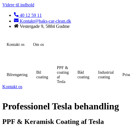
Videre til indhold
40 12 59 11
Kontakt@baks-car-clean.dk
Vestergade 9, 5884 Gudme
Kontakt os
Om os
PPF &
Bil
coating
Båd
Industrial
Bilrengøring
Pris
coating
af
coating
coating
Tesla
Kontakt os
Professionel Tesla behandling
PPF & Keramisk Coating af Tesla