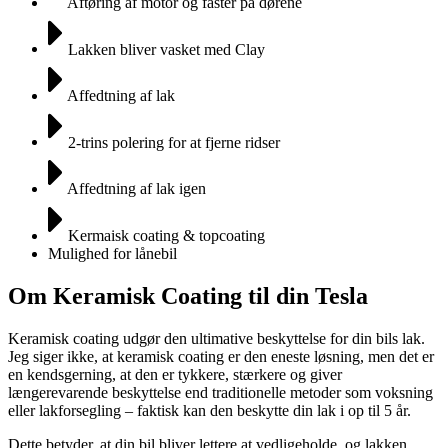
Aftøring af motor og faster på dørene
Lakken bliver vasket med Clay
Affedtning af lak
2-trins polering for at fjerne ridser
Affedtning af lak igen
Kermaisk coating & topcoating
Mulighed for lånebil
Om Keramisk Coating til din Tesla
Keramisk coating udgør den ultimative beskyttelse for din bils lak.
Jeg siger ikke, at keramisk coating er den eneste løsning, men det er
en kendsgerning, at den er tykkere, stærkere og giver
længerevarende beskyttelse end traditionelle metoder som voksning
eller lakforsegling – faktisk kan den beskytte din lak i op til 5 år.
Dette betyder, at din bil bliver lettere at vedligeholde, og lakken